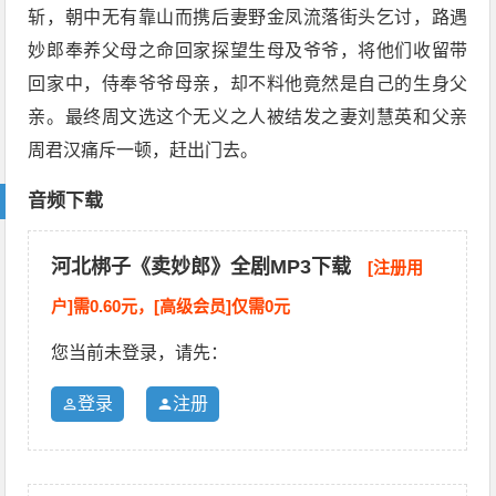
斩，朝中无有靠山而携后妻野金凤流落街头乞讨，路遇
妙郎奉养父母之命回家探望生母及爷爷，将他们收留带
回家中，侍奉爷爷母亲，却不料他竟然是自己的生身父
亲。最终周文选这个无义之人被结发之妻刘慧英和父亲
周君汉痛斥一顿，赶出门去。
音频下载
河北梆子《卖妙郎》全剧MP3下载
[注册用
户]需0.60元，[高级会员]仅需0元
您当前未登录，请先：
登录
注册