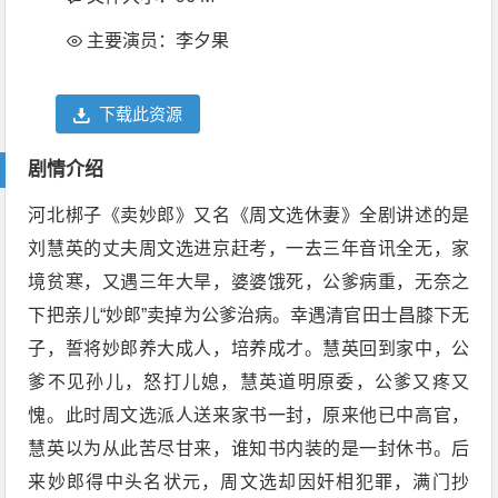
主要演员：李夕果
下载此资源
剧情介绍
河北梆子《卖妙郎》又名《周文选休妻》全剧讲述的是
刘慧英的丈夫周文选进京赶考，一去三年音讯全无，家
境贫寒，又遇三年大旱，婆婆饿死，公爹病重，无奈之
下把亲儿“妙郎”卖掉为公爹治病。幸遇清官田士昌膝下无
子，誓将妙郎养大成人，培养成才。慧英回到家中，公
爹不见孙儿，怒打儿媳，慧英道明原委，公爹又疼又
愧。此时周文选派人送来家书一封，原来他已中高官，
慧英以为从此苦尽甘来，谁知书内装的是一封休书。后
来妙郎得中头名状元，周文选却因奸相犯罪，满门抄