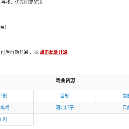
忙寻找，优先回复解决。
续费）
支付后自动开通 ，或
点击此处开通
戏曲资源
评剧
晋剧
豫
黄梅戏
河北梆子
昆
川剧