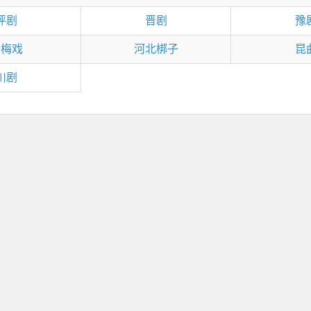
评剧
晋剧
豫
黄梅戏
河北梆子
昆
川剧