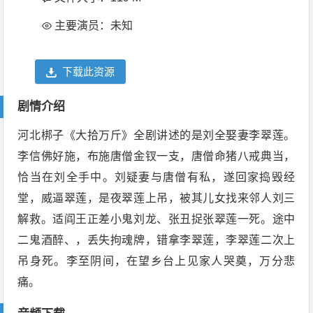
主要演员：未知
下载此资源
剧情介绍
河北梆子《大拾万斤》全剧讲述的是刘全娶妻李翠莲。
李信佛好施，布施唐僧金钗一支，唐僧命猪八戒典当，
恰当在刘全手中。刘疑妻与唐僧有私，遂回家捣毁经
堂，威逼翠莲，是夜翠莲上吊，被其儿女找来邻人刘三
解救。适阎王正差小鬼刘龙、张丑捉张翠莲一死。途中
二鬼酒醉、，丢失拘魂牌，错拿李翠莲，李翠莲二次上
吊身死。李至阴间，在望乡台上见家人哭奠，万分悲
痛。