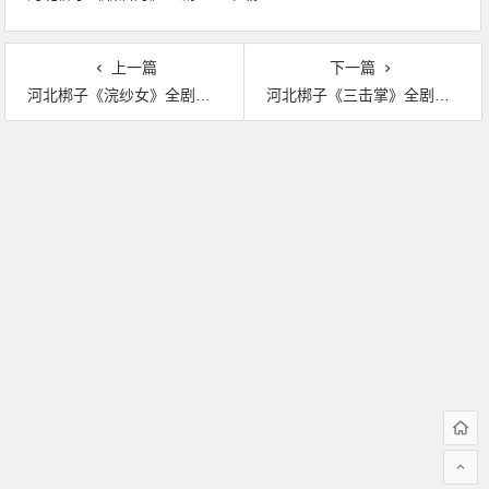
上一篇
下一篇
河北梆子《浣纱女》全剧MP3下载
河北梆子《三击掌》全剧MP3下载