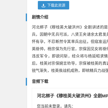
下载此资源
剧情介绍
河北梆子《穆桂英大破洪州》全剧讲述的是
兵，因朝中无兵可派，八贤王央请余太君发
怀有孕，不忍断然令其率兵出征。但寇准运
英褂帅，杨宗保为先行官，宗保因见女将褂
违反军令，即欲问斩，经众将与杨延昭求情
后，桂英对宗保婉言劝导，宗保被桂英的真
锐气渐失，桂英俟战机成熟，即统精兵力战
音频下载
河北梆子《穆桂英大破洪州》全剧M
您当前未登录，请先：