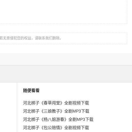
若无意侵犯您的权益，请联系我们删除。
随便看看
河北梆子《春草闯堂》全剧视频下载
河北梆子《三娘教子》全剧MP3下载
河北梆子《杨八姐游春》全剧MP3下载
河北梆子《包公赔情》全剧视频下载