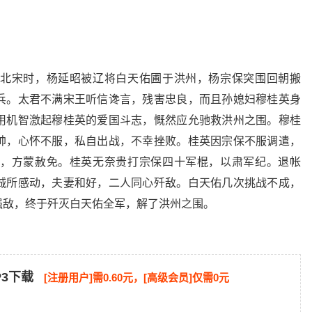
北宋时，杨延昭被辽将白天佑圃于洪州，杨宗保突围回朝搬
兵。太君不满宋王听信谗言，残害忠良，而且孙媳妇穆桂英身
用机智激起穆桂英的爱国斗志，慨然应允驰救洪州之围。穆桂
帅，心怀不服，私自出战，不幸挫败。桂英因宗保不服调遣，
，方蒙赦免。桂英无奈贵打宗保四十军棍，以肃军纪。退帐
诚所感动，夫妻和好，二人同心歼敌。白天佑几次挑战不成，
强敌，终于歼灭白天佑全军，解了洪州之围。
P3下载
[注册用户]需0.60元，[高级会员]仅需0元