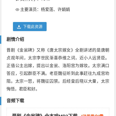
主要演员：杨爱莲、许娟娟
下载此资源
剧情介绍
晋剧《金瓮碑》又称《唐太宗嫁女》全剧讲述的是唐朝
贞观年间，太宗李世民渐喜恭维之词，近小人远贤臣。
正值公主出嫁，提出以金瓮、洛阳宫为嫁妆。太宗满口
答应，引起群臣不满。老臣魏征听到此事赶往九成宫劝
阻。太宗一怒，将魏征囚禁。后经皇后晓以大量，太宗
悔悟，君臣和好。
音频下载