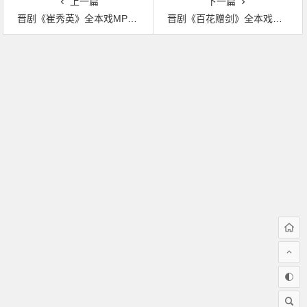
上一篇
下一篇
晋剧《崔秀英》全本戏MP3下载
晋剧《百花赠剑》全本戏MP3下载