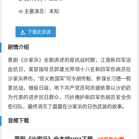
主要演员：未知
下载此资源
剧情介绍
晋剧《沙家浜》全剧讲述的是抗战时期，江南新四军浴
血抗日，某部指导员郭建光带领十八名新四军伤病员在
沙家浜养伤，“忠义救国军”司令胡传魁、参谋长刁德一假
意抗战，暗投日寇，地下共产党员阿庆嫂依靠以沙奶奶
为代表的进步抗日群众，巧妙掩护新四军伤病员安全伤
愈归队，最终消灭了盘踞在沙家浜的日伪武装的故事。
音频下载