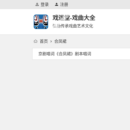
登录
注册
戏迷堂-戏曲大全
弘扬传承戏曲艺术文化
首页
合凤裙
京剧唱词《合凤裙》剧本唱词