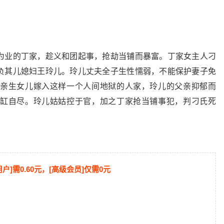
为业的丁家，趁义和团起事，抢劫当铺而暴富。丁家女主人刁
负其儿媳妇王玲儿。玲儿丈夫全子生性懦弱，不能保护妻子免
亲生女儿嫁入这样一个人间地狱的人家，玲儿的父亲抑郁而
缸自尽。玲儿姑姑控于官，加之丁家抢当铺事犯，判刁氏死
用户]需0.60元，[高级会员]仅需0元