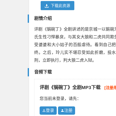
下载此资源
剧情介绍
评剧《锔碗丁》全剧讲述的是京城一以锔碗
氏生性刁悍暴戾，与其女大狼和二虎共同欺
受婆婆和大小姑子的百般虐待。看到自己把
终。之后，玲儿实不堪忍受如此折磨，投水
刑，立即执行，判大狼二虎入狱。
音频下载
评剧《锔碗丁》全剧MP3下载
[注册
您当前未登录，请先：
登录
注册