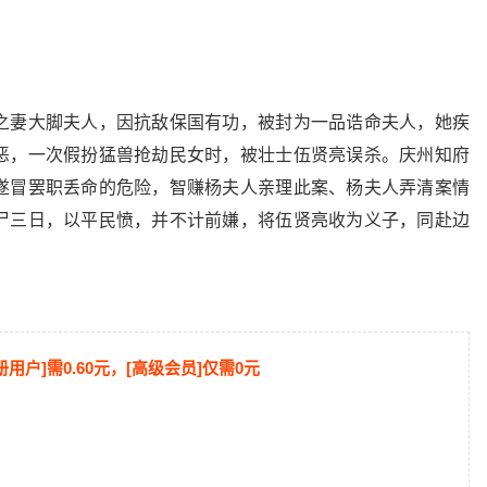
之妻大脚夫人，因抗敌保国有功，被封为一品诰命夫人，她疾
恶，一次假扮猛兽抢劫民女时，被壮士伍贤亮误杀。庆州知府
遂冒罢职丢命的危险，智赚杨夫人亲理此案、杨夫人弄清案情
尸三日，以平民愤，并不计前嫌，将伍贤亮收为义子，同赴边
册用户]需0.60元，[高级会员]仅需0元