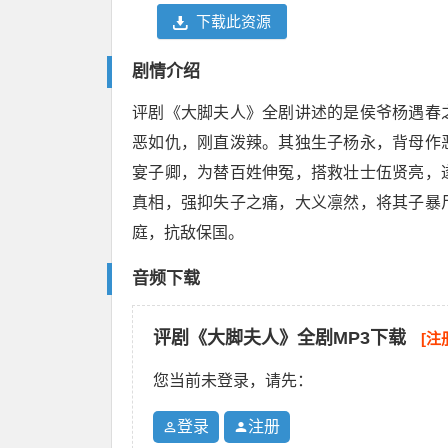
下载此资源
剧情介绍
评剧《大脚夫人》全剧讲述的是侯爷杨遇春
恶如仇，刚直泼辣。其独生子杨永，背母作
宴子卿，为替百姓伸冤，搭救壮士伍贤亮，
真相，强抑失子之痛，大义凛然，将其子暴
庭，抗敌保国。
音频下载
评剧《大脚夫人》全剧MP3下载
[注
您当前未登录，请先：
登录
注册