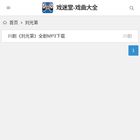
戏迷堂-戏曲大全
首页
刘光第
川剧《刘光第》全剧MP3下载
川剧
1