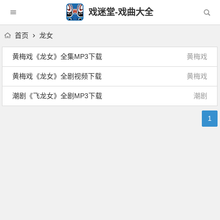
戏迷堂-戏曲大全
首页
龙女
黄梅戏《龙女》全集MP3下载
黄梅戏
黄梅戏《龙女》全剧视频下载
黄梅戏
潮剧《飞龙女》全剧MP3下载
潮剧
1