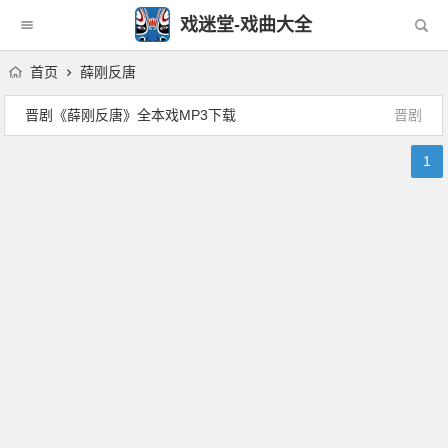
戏迷堂-戏曲大全
首页
薛刚反唐
晋剧《薛刚反唐》全本戏MP3下载
晋剧
1