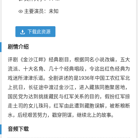
主要演员：未知
下载此资源
剧情介绍
评剧《金沙江畔》经典剧目，根据同名小说改编，五大
流派、十大名角、几十个经典唱段，令这出红色经典为
戏迷所津津乐道。全剧讲述的是1936年中国工农红军北
上抗日，长征途中渡过金沙江，进入藏族同胞聚居地，
国民党为达到挑拨藏民与红军关系的目的，假扮红军掠
走土司的女儿珠玛，红军由此遭到藏胞误解，被断粮断
水，后经艰苦努力，戳穿阴谋，继续北上的故事。
音频下载