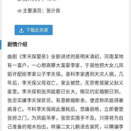
主要演员：张计良
下载此资源
剧情介绍
曲剧《李天保娶亲》全剧讲述的是明末清初，河南某地
有一富户，一心想高攀大富豪李家，于是他把大女儿凤
姐许配给李家公子李天保。谁料李家遇到天灾人祸，几
年后，李天保父母双亡，家业被焚，无奈寄居舅父赵义
家里。李天保和张凤姐都已长大，眼见约定婚期已到，
张忠实嫌李天保贫穷，有意赖婚断亲，便谎称凤姐得暴
病身亡。不料李天保闻此噩耗后，悲痛欲绝，立即要登
张府之门，为凤姐吊孝，张忠实措手不及，只得将为自
己准备的棺木抬出，哄骗二女儿躺进去装死，以瞒骗李