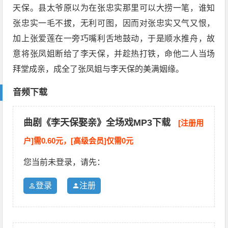
天保。县太爷原以为在张忠实那里可以大捞一笔，谁知
张忠实一毛不拔，无利可图，因而对张忠实又气又恨，
加上张爱莲在一旁巧嘴利舌地鼓动，于是顺水推舟，故
意将张凤姐断给了李天保，并趁热打铁，命他二人当场
拜堂成亲，成全了张凤姐与李天保的美满姻缘。
音频下载
曲剧《李天保娶亲》全场戏MP3下载
[注册用
户]需0.60元，[高级会员]仅需0元
您当前未登录，请先：
登录
注册