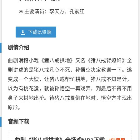
主要演员：李天方、孔素红
下载此资源
剧情介绍
曲剧滑稽小戏《猪八戒拱地》又名《猪八戒背媳妇》全
剧讲述的是猪八戒凡心不死，孙悟空决定教训一下。遂
变成一个大嫂，让猪八戒帮忙耕地，猪八戒不知是计，
以为有桃花运，就被孙悟空一再戏弄，到最后不得不用
鼻子来拱地出垄。待猪八戒累倒在地时，悟空方才现出
原形。
音频下载