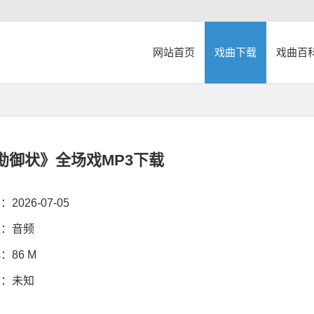
网站首页
戏曲下载
戏曲百
勘御状》全场戏MP3下载
026-07-05
：音频
86 M
：未知