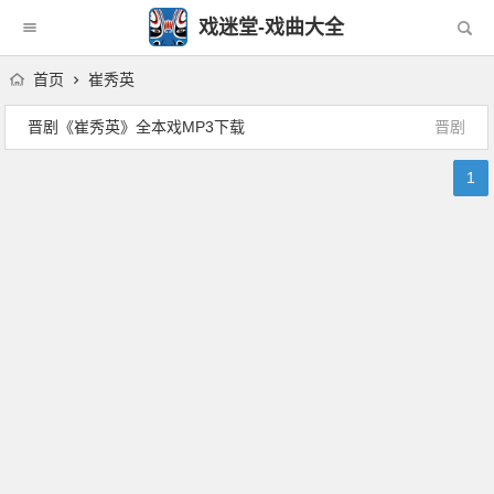
戏迷堂-戏曲大全
首页
崔秀英
晋剧《崔秀英》全本戏MP3下载
晋剧
1