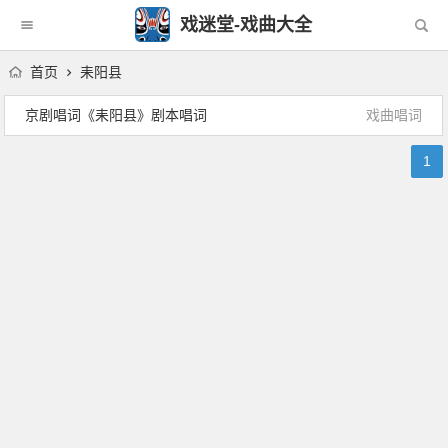
戏迷堂-戏曲大全
首页
耒阳县
京剧唱词《耒阳县》剧本唱词
戏曲唱词
1