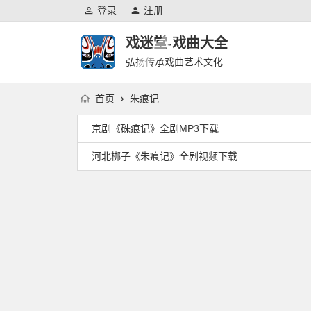
登录
注册
戏迷堂-戏曲大全
弘扬传承戏曲艺术文化
首页
朱痕记
京剧《硃痕记》全剧MP3下载
河北梆子《朱痕记》全剧视频下载