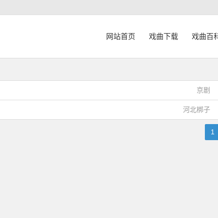
网站首页
戏曲下载
戏曲百
京剧
河北梆子
1