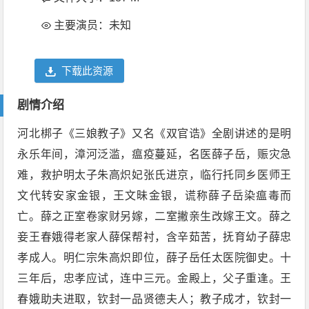
主要演员：未知
下载此资源
剧情介绍
河北梆子《三娘教子》又名《双官诰》全剧讲述的是明
永乐年间，漳河泛滥，瘟疫蔓延，名医薛子岳，赈灾急
难，救护明太子朱高炽妃张氏进京，临行托同乡医师王
文代转安家金银，王文昧金银，谎称薛子岳染瘟毒而
亡。薛之正室卷家财另嫁，二室撇亲生改嫁王文。薛之
妾王春娥得老家人薛保帮衬，含辛茹苦，抚育幼子薛忠
孝成人。明仁宗朱高炽即位，薛子岳任太医院御史。十
三年后，忠孝应试，连中三元。金殿上，父子重逢。王
春娥助夫进取，钦封一品贤德夫人；教子成才，钦封一