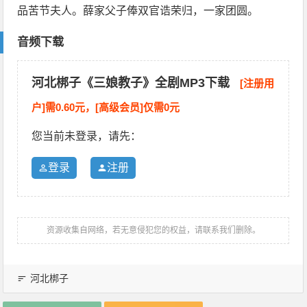
品苦节夫人。薛家父子俸双官诰荣归，一家团圆。
音频下载
河北梆子《三娘教子》全剧MP3下载
[注册用
户]需0.60元，[高级会员]仅需0元
您当前未登录，请先：
登录
注册
资源收集自网络，若无意侵犯您的权益，请联系我们删除。
河北梆子