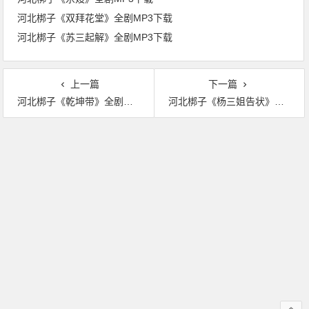
河北梆子《双拜花堂》全剧MP3下载
河北梆子《苏三起解》全剧MP3下载
上一篇
下一篇
河北梆子《乾坤带》全剧MP3下载
河北梆子《杨三姐告状》全剧MP3下载