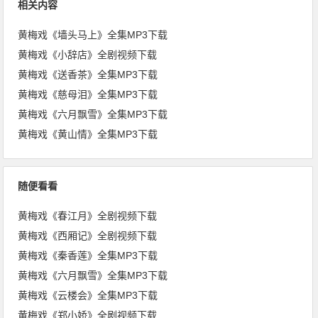
相关内容
黄梅戏《墙头马上》全集MP3下载
黄梅戏《小辞店》全剧视频下载
黄梅戏《送香茶》全集MP3下载
黄梅戏《慈母泪》全集MP3下载
黄梅戏《六月飘雪》全集MP3下载
黄梅戏《黄山情》全集MP3下载
随便看看
黄梅戏《春江月》全剧视频下载
黄梅戏《西厢记》全剧视频下载
黄梅戏《秦香莲》全集MP3下载
黄梅戏《六月飘雪》全集MP3下载
黄梅戏《云楼会》全集MP3下载
黄梅戏《郑小娇》全剧视频下载