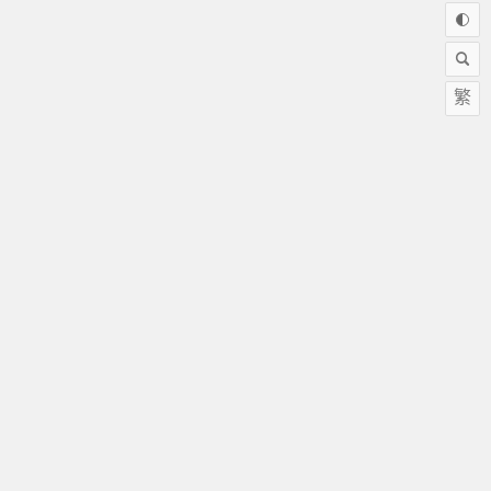
繁
关于我们
戏迷堂（ximitang.com）戏曲艺术网成立来，秉承传承戏曲艺
术，弘扬传统文化的宗旨，为广大戏曲爱好者提供戏曲资讯及资
源。
栏目导航