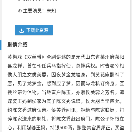
主要演员：未知
下载此资源
剧情介绍
黄梅戏《双丝带》全剧讲述的是元代山东省莱州府莱阳
县龙祥，曾在朝任兵马指挥使，总揽兵权。时告老宰相
侯大朋之女侯美蓉，因夜梦金龙缠身，到黄花庵酬神了
愿，见了龙梦金，感到应了梦，因而与龙私订终身，互
换丝带为信物。当地富户陈玉，亦慕侯美蓉之芳名，遣
媒婆王妈到侯家为其子陈文秀说媒，侯大朋当堂应允，
约陈文秀过府认亲。侯美蓉闻讯，拒绝与陈家联姻，打
碎陈家送来的聘礼，将陈文秀赶出府门。陈公子怀恨在
心，利用媒婆王妈，持银500两，贿赂禁官周邦正，买盗