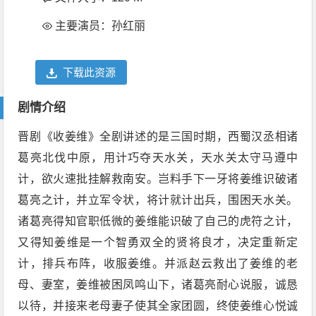
主要演员：孙红丽
下载此资源
剧情介绍
晋剧《收姜维》全剧讲述的是三国时期，西蜀汉丞相诸
葛亮北伐中原，用计巧夺天水关，天水关太守马遵中
计，欲火速批挂解救南安。岂料手下一牙将姜维识破诸
葛亮之计，并立军令状，将计就计出兵，围困天水关。
诸葛亮得知官职低微的姜维能识破了自己的虎符之计，
又得知姜维是一个智勇双全的贤将良才，决定重新定
计，排兵布阵，收服姜维。并派赵云救出了姜维的老
母、妻室，姜维被困凤鸣山下，诸葛亮耐心说服，诚恳
以待，并接来老母妻子使其全家团圆，终使姜维心悦诚