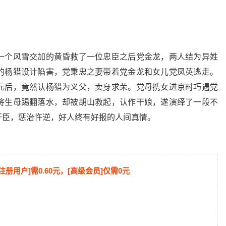
一个风雪交加的黄昏救了一位忠臣之后党金龙，两人结为异姓
的杨猎设计陷害，党秉忠之妻带着党金龙和女儿党凤英逃走。
元后，竟然认杨猎为义父，卖身求荣。党母携女进京时巧遇党
将生母踢翻落水，却被胡山救起，认作干娘，遂演绎了一段不
奸臣，惩治忤逆，好人终有好报的人间真情。
[注册用户]需0.60元，[高级会员]仅需0元