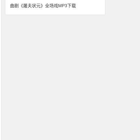
曲剧《屠夫状元》全场戏MP3下载