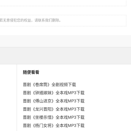
若无意侵犯您的权益，请联系我们删除。
随便看看
晋剧《卷席筒》全剧视频下载
晋剧《钟馗嫁妹》全本戏MP3下载
晋剧《傅山进京》全本戏MP3下载
晋剧《龙兴晋阳》全本戏MP3下载
晋剧《坐楼杀惜》全本戏MP3下载
晋剧《杨门女将》全本戏MP3下载