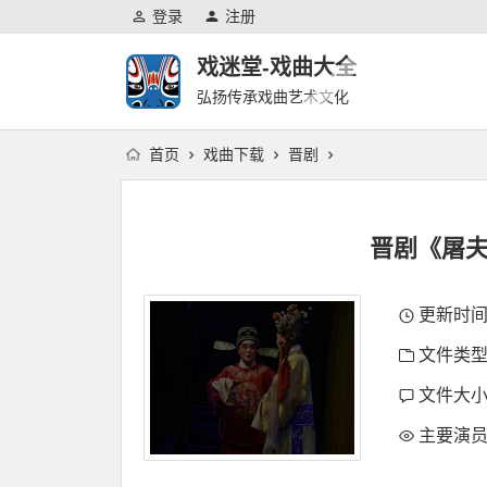
登录
注册
戏迷堂-戏曲大全
弘扬传承戏曲艺术文化
首页
戏曲下载
晋剧
晋剧《屠夫
更新时间：2
文件类型
文件大小：
主要演员