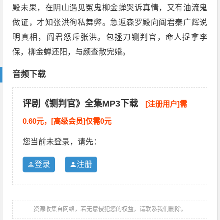
殿未果，在阴山遇见冤鬼柳金蝉哭诉真情，又有油流鬼
做证，才知张洪徇私舞弊。急返森罗殿向阎君秦广辉说
明真相，阎君怒斥张洪。包拯刀铡判官，命人捉拿李
保，柳金蝉还阳，与颜查散完婚。
音频下载
评剧《铡判官》全集MP3下载
[注册用户]需
0.60元，[高级会员]仅需0元
您当前未登录，请先：
登录
注册
资源收集自网络，若无意侵犯您的权益，请联系我们删除。