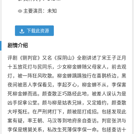
主要演员：未知
下载此资源
剧情介绍
评剧《铡判官》又名《探阴山》全剧讲述了宋王子正月
十五放花灯与民同乐，少女柳金蝉随父母家人，前去观
灯，被一阵狂风吹散。柳金蝉踽踽独行在喜鹊桥边，黑
夜间被恶人李保看见，李起歹心，柳金蝉不从，李保害
死柳金蝉而逃。颜查散正巧路经此地，被差人误认为是
凶手捉拿公堂。颜与柳是姑表兄妹，又定婚约，颜查散
大呼冤枉。在严刑拷打下，颜被屈打成招。包拯发现此
案有疑，率王朝、马汉等到地府亲自查访。判官张洪与
李保是甥舅关系，私改生死薄保李保一命。包拯查访十