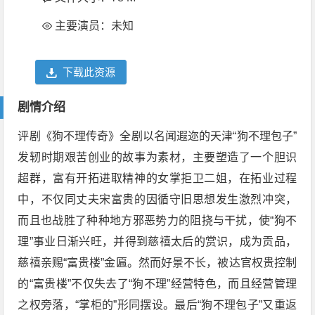
主要演员：未知
下载此资源
剧情介绍
评剧《狗不理传奇》全剧以名闻遐迩的天津“狗不理包子”
发轫时期艰苦创业的故事为素材，主要塑造了一个胆识
超群，富有开拓进取精神的女掌拒卫二姐，在拓业过程
中，不仅同丈夫宋富贵的因循守旧思想发生激烈冲突，
而且也战胜了种种地方邪恶势力的阻挠与干扰，使“狗不
理”事业日渐兴旺，并得到慈禧太后的赏识，成为贡品，
慈禧亲赐“富贵楼”金匾。然而好景不长，被达官权贵控制
的“富贵楼”不仅失去了“狗不理”经营特色，而且经营管理
之权旁落，“掌柜的”形同摆设。最后“狗不理包子”又重返