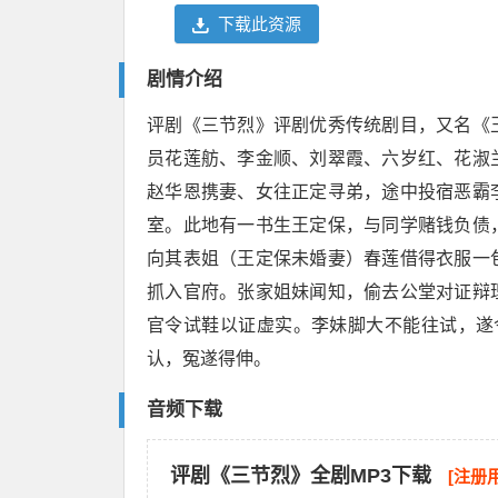
下载此资源
剧情介绍
评剧《三节烈》评剧优秀传统剧目，又名《
员花莲舫、李金顺、刘翠霞、六岁红、花淑
赵华恩携妻、女往正定寻弟，途中投宿恶霸
室。此地有一书生王定保，与同学赌钱负债
向其表姐（王定保未婚妻）春莲借得衣服一
抓入官府。张家姐妹闻知，偷去公堂对证辩
官令试鞋以证虚实。李妹脚大不能往试，遂
认，冤遂得伸。
音频下载
评剧《三节烈》全剧MP3下载
[注册