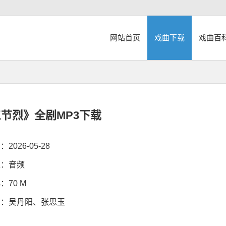
网站首页
戏曲下载
戏曲百
节烈》全剧MP3下载
026-05-28
：音频
70 M
：吴丹阳、张思玉