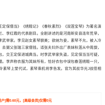
王定保借当》《绣鞋记》《春秋素烈》《双莲宝琴》为著名演
兰、李红霞的代表剧目。全剧讲述的是河南新安县连年荒旱，
李武举家。李见赵女素琴貌美；欲纳为妾，素琴不允，被入冷
，去舅父张瑞三家借钱。适张夫妇外出厂表妹秋莲从中周旋，
包，交王定保进城典当。时李武举家失盗，见定保当当可疑，
理。李声称衣服为其妹所有，恰好衣包中误包春莲绣鞋一只，
令素琴上堂代试，素琴乘机将李告发。官为其叔华光J叔侄相
用户]需0.60元，[高级会员]仅需0元