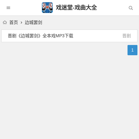
戏迷堂-戏曲大全
首页
边城罢剑
晋剧《边城罢剑》全本戏MP3下载
晋剧
1