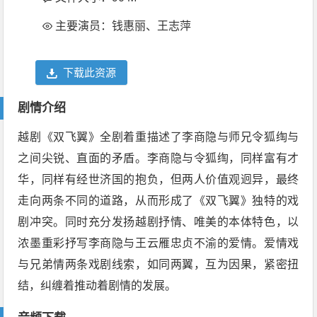
主要演员：钱惠丽、王志萍
下载此资源
剧情介绍
越剧《双飞翼》全剧着重描述了李商隐与师兄令狐绹与
之间尖锐、直面的矛盾。李商隐与令狐绹，同样富有才
华，同样有经世济国的抱负，但两人价值观迥异，最终
走向两条不同的道路，从而形成了《双飞翼》独特的戏
剧冲突。同时充分发扬越剧抒情、唯美的本体特色，以
浓墨重彩抒写李商隐与王云雁忠贞不渝的爱情。爱情戏
与兄弟情两条戏剧线索，如同两翼，互为因果，紧密扭
结，纠缠着推动着剧情的发展。