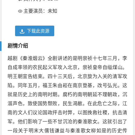
主要演员：未知
下载此资源
剧情介绍
越剧《秦淮烟云》全剧讲述的是明崇祯十七年三月，李
自成率领的农民起义军攻入北京，崇祯皇帝自缢煤山。
明王朝宣告结束。四十三天后，北京旋为入关的清军攻
陷。同年五月，福王朱由崧在南京登基，改号弘光。这
就是历史上的南明时期。腐朽的南明朝延不理朝政，沉
溺声色，致使国势颓败，民生渴敝。在此危亡之际，江
南的文人们议论国政抨击时弊，以图挽救社稷，抗击清
军。他们影响了一些不甘沉沧的秦淮歌女。这就引出了
一段关于明末大儒钱谦益与秦淮歌女柳如是的历史传