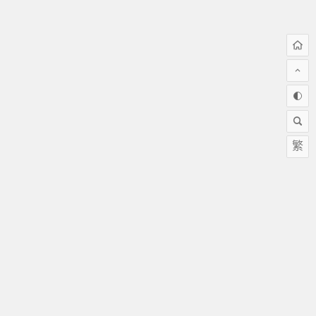
繁
关于我们