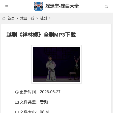
戏迷堂-戏曲大全
首页
戏曲下载
越剧
越剧《祥林嫂》全剧MP3下载
更新时间：2026-06-27
文件类型：音频
文件大小：98 M