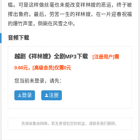
槛。可是这样做丝毫也未能改变祥林嫂的恶运，终于被
撵出鲁府。最后，劳苦一生的祥林嫂，在一片迎春祝福
的爆竹声里，倒毙在风雪之中。
音频下载
越剧《祥林嫂》全剧MP3下载
[注册用户]需
0.60元，[高级会员]仅需0元
您当前未登录，请先：
登录
注册
资源收集自网络，若无意侵犯您的权益，请联系我们删除。