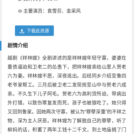
主要演员：袁雪芬、金采风
下载此资源
剧情介绍
越剧《祥林嫂》全剧讲述的是祥林嫂年轻守寡，婆婆在
重债逼迫和卫老二的怂恿下，把祥林嫂卖给山里人贺老
六为妻。祥林嫂不愿，深夜逃出。后经同乡介绍至鲁四
老爷家帮工。三月后被卫老二发现抢至山中与贺老六成
亲。不久生下儿子阿毛。贺老六为高利贷所迫，带病出
外打猎，以致伤寒复发而死，孩子也被狼吃了。她只得
又回到鲁家。因她两次守寡，被认为“罪孽深重”的不祥之
物，深为主人厌恶。祥林嫂为了解脱自己的罪孽，听了
柳妈的话，积蓄了两年工钱十二千文，到土地庙捐了门