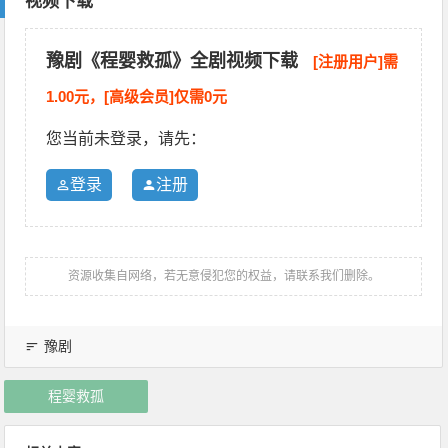
视频下载
豫剧《程婴救孤》全剧视频下载
[注册用户]需
1.00元，[高级会员]仅需0元
您当前未登录，请先：
登录
注册
资源收集自网络，若无意侵犯您的权益，请联系我们删除。
豫剧
程婴救孤