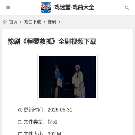
戏迷堂-戏曲大全
首页
戏曲下载
豫剧
豫剧《程婴救孤》全剧视频下载
更新时间：2026-05-31
文件类型：视频
文件大小：992 M