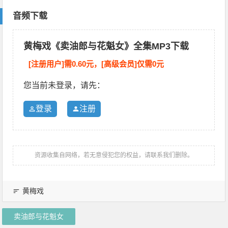
音频下载
黄梅戏《卖油郎与花魁女》全集MP3下载
[注册用户]需0.60元，[高级会员]仅需0元
您当前未登录，请先：
登录
注册
资源收集自网络，若无意侵犯您的权益，请联系我们删除。
黄梅戏
卖油郎与花魁女