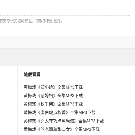
若无意侵犯您的权益，请联系我们删除。
随便看看
黄梅戏《郑小娇》全集MP3下载
黄梅戏《恶媳妇》全集MP3下载
黄梅戏《秋千架》全集MP3下载
黄梅戏《唐伯虎点秋香》全集MP3下载
黄梅戏《乔太守巧点鸳鸯谱》全集MP3下载
黄梅戏《於老四和张二女》全集MP3下载