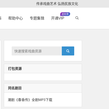
传承戏曲艺术 弘扬民族文化
超划算
科
帮助中心
专题集锦
开通VIP
打包资源
同名剧目
潮剧《春香传》全剧MP3下载