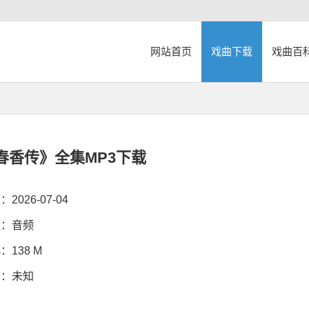
网站首页
戏曲下载
戏曲百
春香传》全集MP3下载
026-07-04
：音频
138 M
：未知