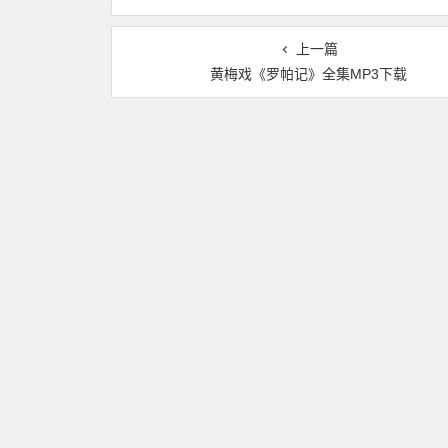
上一篇
黄梅戏《罗帕记》全集MP3下载