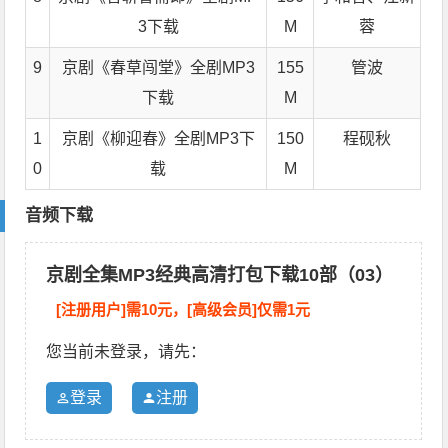
3下载
M
蓉
9
京剧《春草闯堂》全剧MP3
155
管波
下载
M
1
京剧《柳迎春》全剧MP3下
150
程砚秋
0
载
M
音频下载
京剧全集MP3经典高清打包下载10部（03）
[注册用户]需10元，[高级会员]仅需1元
您当前未登录，请先：
登录
注册