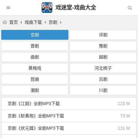
戏迷堂-戏曲大全
首页
戏曲下载
京剧
京剧
评剧
晋剧
豫剧
曲剧
越剧
黄梅戏
河北梆子
昆曲
吕剧
潮剧
川剧
京剧《江姐》全剧MP3下载
123 M
京剧《斩黄袍》全剧MP3下载
73 M
京剧《状元媒》全剧MP3下载
131 M