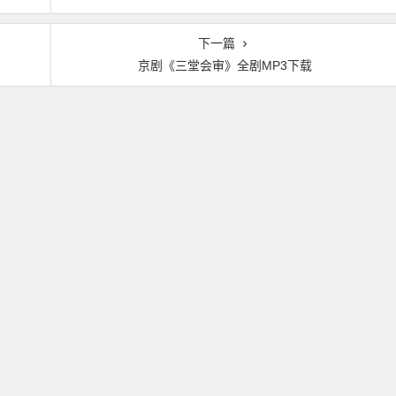
下一篇
京剧《三堂会审》全剧MP3下载