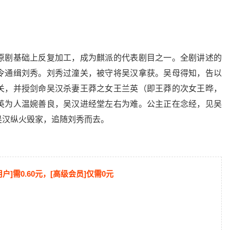
原剧基础上反复加工，成为麒派的代表剧目之一。全剧讲述的
令通缉刘秀。刘秀过潼关，被守将吴汉拿获。吴母得知，告以
关，并授剑命吴汉杀妻王莽之女王兰英（即王莽的次女王晔，
英为人温婉善良，吴汉进经堂左右为难。公主正在念经，见吴
吴汉纵火毁家，追随刘秀而去。
用户]需0.60元，[高级会员]仅需0元