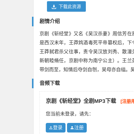
下载此资源
剧情介绍
京剧《斩经堂》又名《吴汉杀妻》周信芳在
是西汉末年，王莽鸩酒毒死平帝篡权后，下
王莽弑君杀父往事，责令吴汉放刘秀、散潼
新朝睦脩任，京剧中称为南宁公主）。王兰
带剑而至，知情后夺剑自刎，吴母亦自缢。
音频下载
京剧《斩经堂》全剧MP3下载
[注册
您当前未登录，请先：
登录
注册