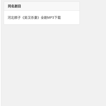
同名剧目
河北梆子《吴汉杀妻》全剧MP3下载