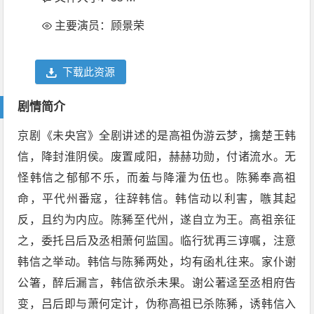
主要演员：顾景荣
下载此资源
剧情简介
京剧《未央宫》全剧讲述的是高祖伪游云梦，擒楚王韩
信，降封淮阴侯。废置咸阳，赫赫功勋，付诸流水。无
怪韩信之郁郁不乐，而羞与降灌为伍也。陈豨奉高祖
命，平代州番寇，往辞韩信。韩信动以利害，嗾其起
反，且约为内应。陈豨至代州，遂自立为王。高祖亲征
之，委托吕后及丞相萧何监国。临行犹再三谆嘱，注意
韩信之举动。韩信与陈豨两处，均有函札往来。家仆谢
公箸，醉后漏言，韩信欲杀未果。谢公著迳至丞相府告
变，吕后即与萧何定计，伪称高祖已杀陈豨，诱韩信入