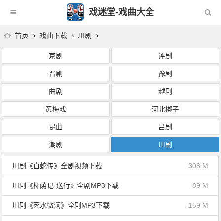
戏迷堂-戏曲大全
首页
戏曲下载
川剧
京剧
评剧
晋剧
豫剧
曲剧
越剧
黄梅戏
河北梆子
昆曲
吕剧
潮剧
川剧
川剧《白蛇传》全剧视频下载
308 M
川剧《柳荫记-送行》全剧MP3下载
89 M
川剧《死水微澜》全剧MP3下载
159 M