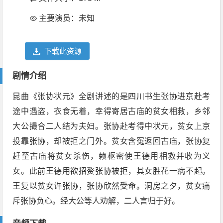
主要演员：未知
下载此资源
剧情介绍
昆曲《张协状元》全剧讲述的是四川书生张协进京赴考
途中遇盗，衣食无着，幸得寄居古庙的贫女相救，乡邻
大公撮合二人结为夫妇。张协赴考得中状元，贫女上京
投靠张协，却被拒之门外。贫女含冤返回古庙，张协复
赶至古庙将贫女杀伤，赖枢密使王德用相救并收为义
女。此前王德用欲招赘张协被拒，其女胜花一病不起。
王复以贫女许张协，张协欣然受命。洞房之夕，贫女痛
斥张协负心。经大公等人劝解，二人言归于好。