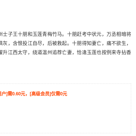
州士子王十朋和玉莲青梅竹马。十朋赶考中状元，万丞相暗将
俱灰，含恨投江自尽，后被救起。十朋得知妻亡，痛不欲生，
擢升江西太守，绕道温州追荐亡妻，恰逢玉莲也按例来寺拈香
用户]需0.60元，[高级会员]仅需0元