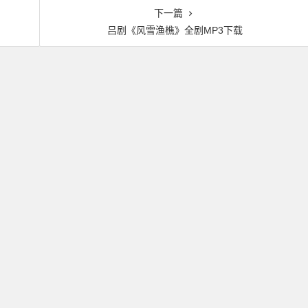
下一篇
吕剧《风雪渔樵》全剧MP3下载