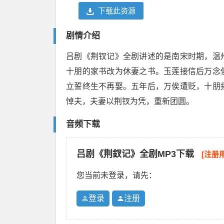
下载此资源
剧情介绍
吕剧《荆钗记》全剧讲述的是南宋时期，温
十朋的家书改为休妻之书。玉莲接信后万念
立誓终生不再娶。五年后，万俟遭贬，十朋
悼夫，夫妻以荆钗为凭，重新团圆。
音频下载
吕剧《荆釵记》全剧MP3下载
[注册
您当前未登录，请先：
登录
注册