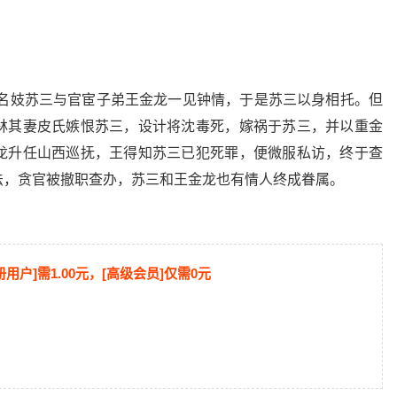
，名妓苏三与官宦子弟王金龙一见钟情，于是苏三以身相托。但
林其妻皮氏嫉恨苏三，设计将沈毒死，嫁祸于苏三，并以重金
龙升任山西巡抚，王得知苏三已犯死罪，便微服私访，终于查
法，贪官被撤职查办，苏三和王金龙也有情人终成眷属。
册用户]需1.00元，[高级会员]仅需0元