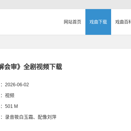
网站首页
戏曲下载
戏曲百
解会审》全剧视频下载
026-06-02
：视频
501 M
：录音筱白玉霜、配像刘萍