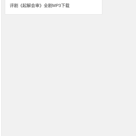
评剧《起解会审》全剧MP3下载