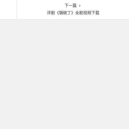
下一篇
评剧《锔碗丁》全剧视频下载