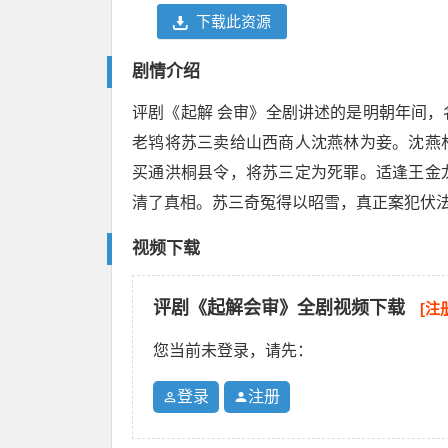
下载此资源
剧情介绍
评剧《起解 会审》全剧讲述的是明朝年间
老鸨将苏三卖给山西商人沈燕林为妾。沈燕
买通洪桐县令，将苏三定为死罪。适逢王金
清了真相。苏三奇冤得以昭雪，真正案犯伏
视频下载
评剧《起解会审》全剧视频下载
[注
您当前未登录，请先：
登录
注册