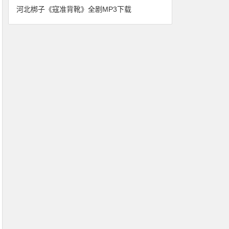
河北梆子《寇准背靴》全剧MP3下载