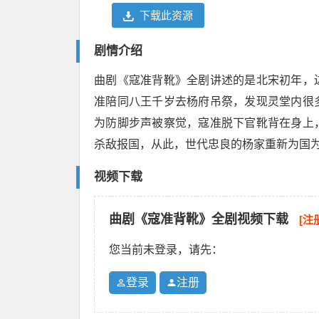
下载此资源
剧情介绍
曲剧《寇准背靴》全剧讲述的是北宋初年，
准陪同八王千岁去杨府吊祭，发现灵堂内很
为防脚步声被察觉，寇准脱下官靴背在身上
杀敌报国，从此，世代忠良的杨家重新为国
视频下载
曲剧《寇准背靴》全剧视频下载
[注
您当前未登录，请先：
登录
注册