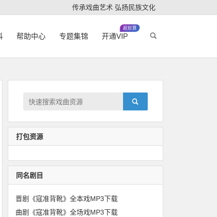
传承戏曲艺术 弘扬民族文化
超划算
科
帮助中心
专题集锦
开通VIP
打包资源
同名剧目
晋剧《寇准背靴》全本戏MP3下载
曲剧《寇准背靴》全场戏MP3下载