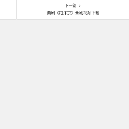
下一篇
曲剧《跑汴京》全剧视频下载