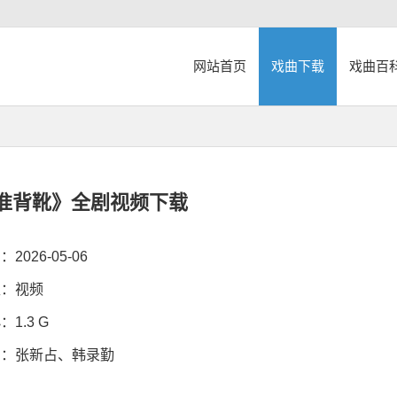
网站首页
戏曲下载
戏曲百
准背靴》全剧视频下载
026-05-06
：视频
1.3 G
：张新占、韩录勤