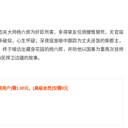
边关大帅杨六郎为奸臣所害，幸得挚友任炳慷慨替死，天官寇
多破绽，心生怀疑；深夜寇准暗中跟踪为丈夫送饭的柴郡主，
，终于暗访出藏身花园的杨六郎，并劝他以国事为重再次挂帅
为民捍卫边疆的故事。
册用户]需1.00元，[高级会员]仅需0元