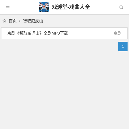
戏迷堂-戏曲大全
首页
智取威虎山
京剧《智取威虎山》全剧MP3下载
京剧
1