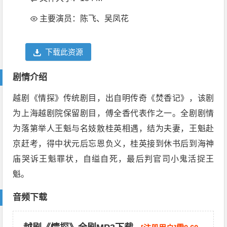
主要演员：陈飞、吴凤花
下载此资源
剧情介绍
越剧《情探》传统剧目，出自明传奇《焚香记》，该剧
为上海越剧院保留剧目，傅全香代表作之一。全剧剧情
为落第举人王魁与名妓敫桂英相遇，结为夫妻，王魁赴
京赶考，得中状元后忘恩负义，桂英接到休书后到海神
庙哭诉王魁罪状，自缢自死，最后判官司小鬼活捉王
魁。
音频下载