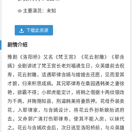
主要演员：未知
下载此资源
剧情介绍
豫剧《洛阳桥》又名《梵王宫》《花云射雕》《耶含
嫣》全剧讲述了梵王宫长老刘福通生日，众英雄前去祝
寿，花云射雕，适遇耶律含嫣与嫂嫂去还愿，见而爱其
才貌，归来积思成病。其兄耶律寿在桑园遇韩美之妻徐
艳，欲霸不得；小郎虎能定计，将韩之借据十两纹银改
为千两，并贿赂知县，刑逼韩美将妻质押。花母乔装卖
花，入耶律家，与含嫣设计，将花云乔扮新娘抬进府
去。又命郭广清打伤耶律寿，使其不能入房，以妹代
之。花云与含嫣欢会后，次日逃至洛阳桥前，与众英雄