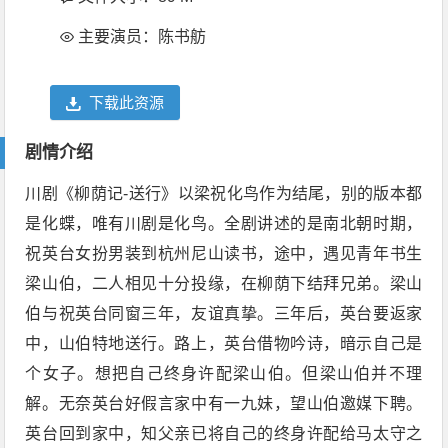
主要演员：陈书舫
下载此资源
剧情介绍
川剧《柳荫记-送行》以梁祝化鸟作为结尾，别的版本都
是化蝶，唯有川剧是化鸟。全剧讲述的是南北朝时期，
祝英台女扮男装到杭州尼山读书，途中，遇见青年书生
梁山伯，二人相见十分投缘，在柳荫下结拜兄弟。梁山
伯与祝英台同窗三年，友谊真挚。三年后，英台要返家
中，山伯特地送行。路上，英台借物吟诗，暗示自己是
个女子。想把自己终身许配梁山伯。但梁山伯并不理
解。无奈英台好假言家中有一九妹，望山伯邀媒下聘。
英台回到家中，知父亲已将自己的终身许配给马太守之