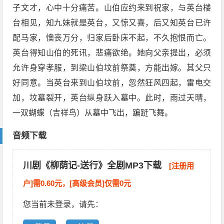
子文才，心中十分痛苦。山伯应约来到祝家，与英台楼
台相见，知九妹就是英台，又惊又喜，后又知英台已许
配马家，懊丧万分，归家后卧床不起，不久抱恨而亡。
英台得知山伯的死讯，悲痛欲绝。她向父亲提出，必须
允许身穿孝服，到梁山伯坟前祭奠，方能出嫁。其父只
好同意。当英台来到山伯坟前，忽然狂风四起，雷电交
加，坟墓裂开，英台纵身跃入墓中。此时，雨过天晴，
一双蝴蝶（吉祥鸟）从墓中飞出，蹁跹飞舞。
音频下载
川剧《柳荫记-送行》全剧MP3下载
[注册用
户]需0.60元，[高级会员]仅需0元
您当前未登录，请先：