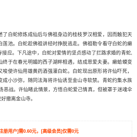
述了白蛇修炼成仙后与佛祖身边的桂枝罗汉相爱，因而触犯天
白莲池。白蛇趁佛祖讲经时挣脱逃走。佛祖勒令看守白蛇的癞
寺接应。下凡途中，白蛇对爱情的坚贞感动了拦路求婚的青蛇,
仙终于在春光明媚的西子湖畔相遇，结成恩爱夫妻。癞蛤蟆变
又唆使许仙用雄黄药酒强灌白蛇。白蛇现出原形将许仙吓死，
变成小沙弥，随同法海将许仙诱至金山寺软禁。青蛇约集水族
一场恶战。许仙睹此情景，方悟白蛇爱己情真，但被罩于迷魂伞
只好撤离金山寺。
[注册用户]需0.60元，[高级会员]仅需0元