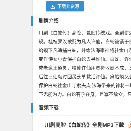
下载此资源
剧情介绍
川剧《白蛇传》高腔、昆腔传统戏。全剧讲
规。桂枝罗汉被贬为凡人许仙，白蛇被锁于
蛤蟆下凡追捕白蛇，并命法海率神将驻金山
变作侍女小青保护白蛇去寻许仙。白蛇、许
成老道王道灵，唆使许仙用灵符收妖不成，
后往三仙岛讨回灵芝草救活许仙。癞蛤蟆又
保护白蛇往金山寺索夫,与法海带来的神将
下无能为力。白蛇有孕在身，且寡不敌众，
音频下载
川剧高腔《白蛇传》全剧MP3下载