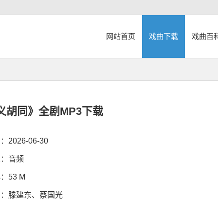
网站首页
戏曲下载
戏曲百
义胡同》全剧MP3下载
026-06-30
：音频
53 M
：滕建东、蔡国光