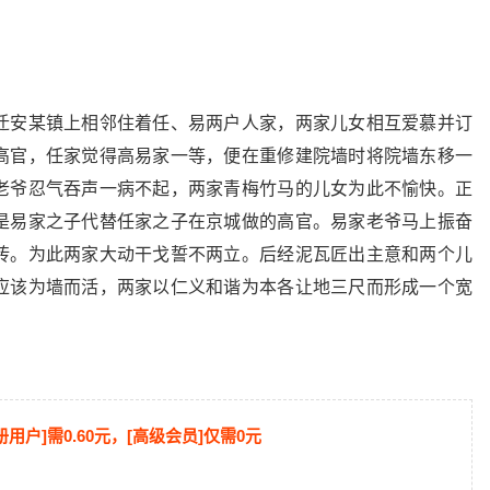
迁安某镇上相邻住着任、易两户人家，两家儿女相互爱慕并订
高官，任家觉得高易家一等，便在重修建院墙时将院墙东移一
老爷忍气吞声一病不起，两家青梅竹马的儿女为此不愉快。正
是易家之子代替任家之子在京城做的高官。易家老爷马上振奋
砖。为此两家大动干戈誓不两立。后经泥瓦匠出主意和两个儿
应该为墙而活，两家以仁义和谐为本各让地三尺而形成一个宽
册用户]需0.60元，[高级会员]仅需0元