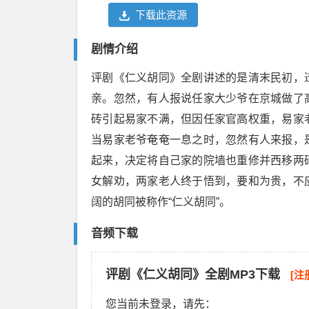
下载此资源
剧情介绍
评剧《仁义胡同》全剧讲述的是清末民初，
亲。忽然，有人报说任家大少爷在京城做了
砖引起易家不满，但因任家官高权重，易家
当易家老爷奄奄一息之时，忽然有人来报，
起来，决定将自己家的院墙也重修并西移两
女解劝，两家老人终于悟到，要和为贵，不
阔的胡同被称作“仁义胡同”。
音频下载
评剧《仁义胡同》全剧MP3下载
[注
您当前未登录，请先：