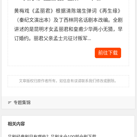
黄梅戏《孟丽君》根据清陈端生弹词《再生缘》
（秦纪文演出本）及丁西林同名话剧本改编。全剧
讲述的是昆明才女孟丽君和皇甫少华两小无猜，早
订婚约。丽君父亲孟士元征讨叛军...
前往下载
文章版权归原作者所有，如信息有误请联系我们修改或删除。
专题集锦
相关内容
吕剧经典剧目有哪些？吕剧大全100部全剧下载