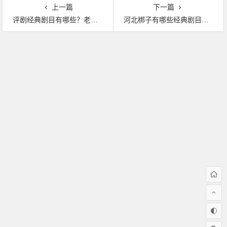
上一篇
下一篇
评剧经典剧目有哪些？老年人爱听爱看的评剧全集下载
河北梆子有哪些经典剧目？河北梆子好看好听的名家名段