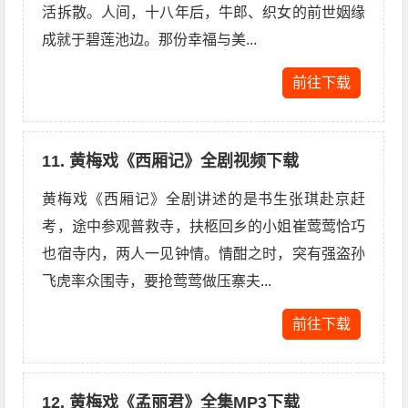
活拆散。人间，十八年后，牛郎、织女的前世姻缘
成就于碧莲池边。那份幸福与美...
前往下载
11. 黄梅戏《西厢记》全剧视频下载
黄梅戏《西厢记》全剧讲述的是书生张琪赴京赶
考，途中参观普救寺，扶柩回乡的小姐崔莺莺恰巧
也宿寺内，两人一见钟情。情酣之时，突有强盗孙
飞虎率众围寺，要抢莺莺做压寨夫...
前往下载
12. 黄梅戏《孟丽君》全集MP3下载