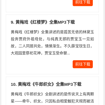
前往下载
9. 黄梅戏《红楼梦》全集MP3下载
黄梅戏《红楼梦》全集讲述的是孤苦无依的林黛玉
投奔贾府外祖母处，与纯真无邪的贾宝玉一见如
故，二人同居共处，情愫渐生。不久薛宝钗生日，
大观园里祭祀花神，贾宝玉受命替...
前往下载
10. 黄梅戏《牛郎织女》全集MP3下载
黄梅戏《牛郎织女》全剧讲述的是传说天上有两颗
星——牵牛、织女，只因私自相爱触犯天规而被活