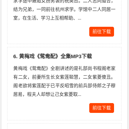
求学途中邂逅女扮男装的祝英台。二人志同道合，
结为兄弟，一同前往杭州求学。学馆中二人同居一
室，在生活、学习上互相帮助、...
前往下载
6. 黄梅戏《鸳鸯配》全集MP3下载
黄梅戏《鸳鸯配》全剧讲述的是礼部尚书程阁老家
有二女，前妻所生长女紫莲聪慧，二女紫菱傻丑。
阁老欲将紫莲配于已平反昭雪的前兵部侍郎之子穆
居易，程夫人却想让己女紫菱取...
前往下载